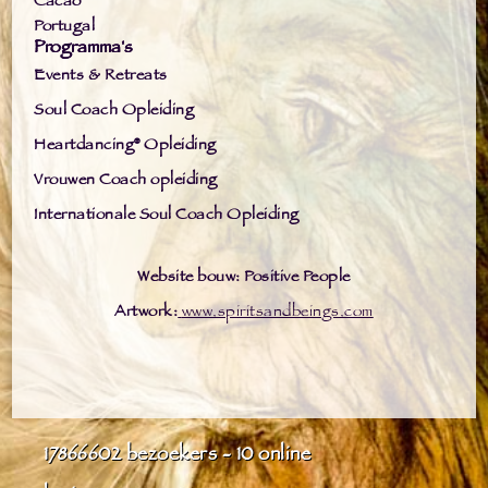
Cacao
Portugal
Programma's
Events & Retreats
Soul Coach Opleiding
Heartdancing® Opleiding
Vrouwen Coach opleiding
Internationale Soul Coach Opleiding
Website bouw: Positive People
Artwork:
www.spiritsandbeings.com
17866602
bezoekers - 10 online