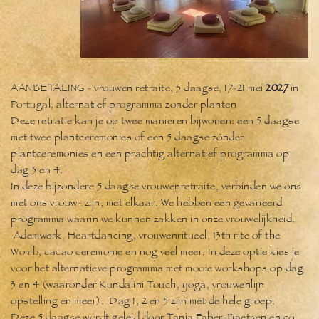
AANBETALING - vrouwen retraite, 5 daagse, 17-21 mei
2027
in
Portugal, alternatief programma zonder planten
Deze retratie kan je op twee manieren bijwonen: een 5 daagse
met twee plantceremonies of een 5 daagse zónder
plantceremonies en een prachtig alternatief programma op
dag 3 en 4.
In deze bijzondere 5 daagse vrouwenretraite, verbinden we ons
met ons vrouw- zijn, met elkaar. We hebben een gevarieerd
programma waarin we kunnen zakken in onze vrouwelijkheid.
Ademwerk, Heartdancing, vrouwenritueel, 13th rite of the
Womb, cacao ceremonie en nog veel meer. In deze optie kies je
voor het alternatieve programma met mooie workshops op dag
3 en 4 (waaronder Kundalini Touch, yoga, vrouwenlijn
opstelling en meer). Dag 1, 2 en 5 zijn met de hele groep.
Deze 5 daagse wordt geleid door Tanja Faber-Baetsen en co