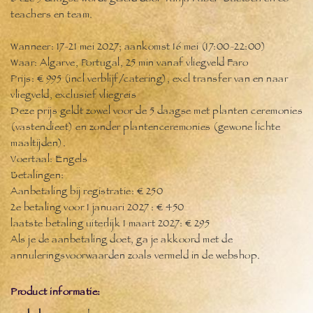
teachers en team.
Wanneer: 17-21 mei 2027; aankomst 16 mei (17:00-22:00)
Waar: Algarve, Portugal, 25 min vanaf vliegveld Faro
Prijs: € 995 (incl verblijf/catering), excl transfer van en naar
vliegveld, exclusief vliegreis
Deze prijs geldt zowel voor de 5 daagse met planten ceremonies
(vastendieet) en zonder plantenceremonies (gewone lichte
maaltijden).
Voertaal: Engels
Betalingen:
Aanbetaling bij registratie: € 250
2e betaling voor 1 januari 2027 : € 450
laatste betaling uiterlijk 1 maart 2027: € 295
Als je de aanbetaling doet, ga je akkoord met de
annuleringsvoorwaarden zoals vermeld in de webshop.
Product informatie: